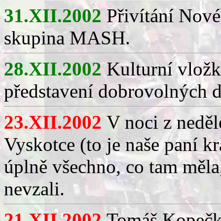
31.XII.2002
Přivítání Nov
skupina MASH.
28.XII.2002
Kulturní vložk
představení dobrovolných d
23.XII.2002
V noci z neděl
Vyskotce (to je naše paní k
úplně všechno, co tam měla,
nevzali.
21.XII.2002
Tomáš Kopečko