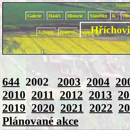
Aktual
Galerie
Hasiči
Historie
Stanětice
K
Obe
Hříchovi
Vzkazy
Inzerce
www.
644
2002
2003
2004
20
2010
2011
2012
2013
20
2019
2020
2021
2022
20
Plánované akce