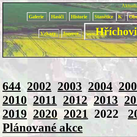
Aktual
Galerie
Hasiči
Historie
Stanětice
K
Obe
Hříchovi
Vzkazy
Inzerce
www.
644
2002
2003
2004
200
2010
2011
2012
2013
20
2019
2020
2021
2022
2
Plánované akce