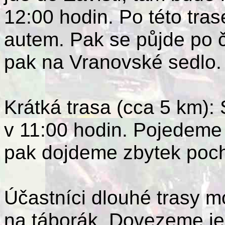
12:00 hodin. Po této tra
autem. Pak se půjde po č
pak
na Vranovské sedlo. 
Krátká trasa (cca 5 km):
v 11:00 hodin. Pojedeme 
pak dojdeme zbytek poc
Účastníci dlouhé trasy 
na táborák. Dovezeme j