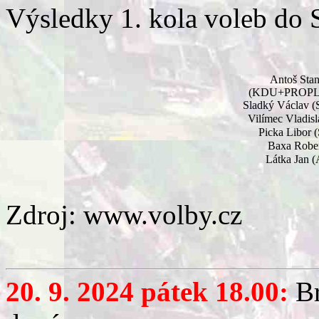
Výsledky 1. kola voleb do S
Antoš Stan
(KDU+PROPL
Sladký Václav
Vilímec Vladis
Picka Libor
Baxa Robert
Látka Jan 
Zdroj: www.volby.cz
20. 9. 2024 pátek 18.00:
Br