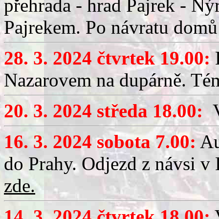
přehrada - hrad Pajrek - N
Pajrekem. Po návratu domů
28. 3. 2024 čtvrtek 19.00:
B
Nazarovem na dupárně. Téma
20. 3. 2024 středa 18.00:
V
16. 3. 2024 sobota 7.00:
Au
do Prahy. Odjezd z návsi v
zde.
14. 3. 2024 čtvrtek 18.00:
V