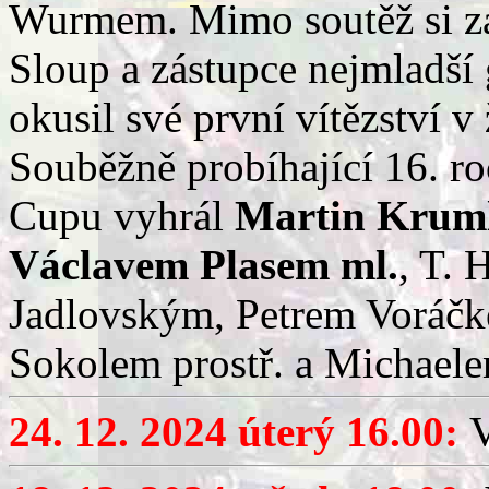
Wurmem. Mimo soutěž si zah
Sloup a zástupce nejmladší
okusil
své první vítězství
v 
Souběžně probíhající 16. ro
Cupu vyhrál
Martin Krum
Václavem Plasem ml.
, T.
Jadlovským, Petrem Voráč
Sokolem prostř. a Michael
24. 12. 2024 úterý 16.00:
V