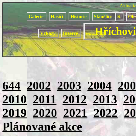
Aktuali
Galerie
Hasiči
Historie
Stanětice
K
Obe
Hříchovi
Vzkazy
Inzerce
www.
644
2002
2003
2004
200
2010
2011
2012
2013
20
2019
2020
2021
2022
20
Plánované akce