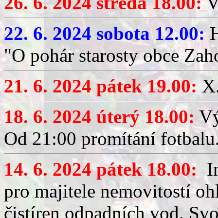
26. 6. 2024 středa 18.00:
V
22. 6. 2024 sobota 12.00:
H
"O pohár starosty obce Zaho
21. 6. 2024 pátek 19.00:
X.
18. 6. 2024 úterý 18.00:
Vý
Od 21:00 promítání fotbalu
14. 6. 2024 pátek 18.00:
In
pro majitele nemovitostí 
čistíren odpadních vod. Svo