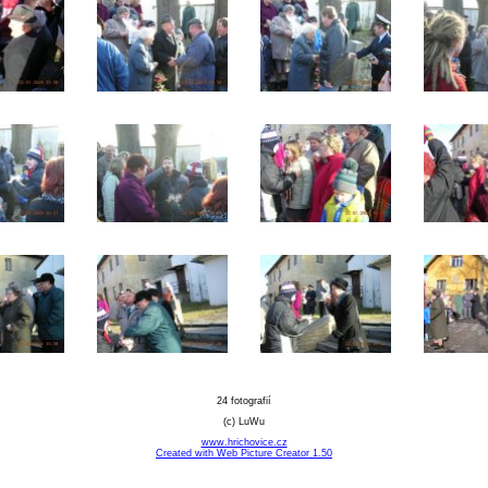
24 fotografií
(c) LuWu
www.hrichovice.cz
Created with Web Picture Creator 1.50