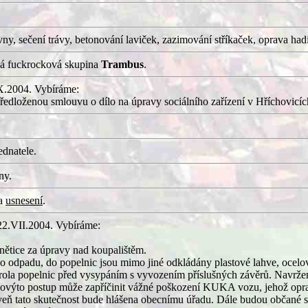
, sečení trávy, betonování laviček, zazimování stříkaček, oprava hadi
ká fuckrocková skupina
Trambus
.
IX.2004. Vybíráme:
předloženou smlouvu o dílo na úpravy sociálního zařízení v Hříchovic
ednatele.
ny.
a
usnesení
.
 22.VII.2004. Vybíráme:
ětice za úpravy nad koupalištěm.
o odpadu, do popelnic jsou mimo jiné odkládány plastové lahve, ocelo
trola popelnic před vysypáním s vyvozením příslušných závěrů. Navržen
akovýto postup může zapříčinit vážné poškození KUKA vozu, jehož opr
roveň tato skutečnost bude hlášena obecnímu úřadu. Dále budou občané 