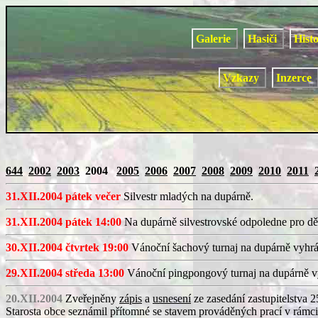
Galerie
Hasiči
Hist
Vzkazy
Inzerce
644
2002
2003
2004
2005
2006
2007
2008
2009
2010
2011
31.XII.2004 pátek večer
Silvestr mladých na dupárně.
31.XII.2004 pátek 14:00
Na dupárně silvestrovské odpoledne pro dět
30.XII.2004 čtvrtek 19:00
Vánoční šachový turnaj na dupárně vyhrál
29.XII.2004 středa 13:00
Vánoční pingpongový turnaj na dupárně vy
20.XII.2004
Zveřejněny
zápis
a
usnesení
ze zasedání zastupitelstva 
Starosta obce seznámil přítomné se stavem prováděných prací v rámci