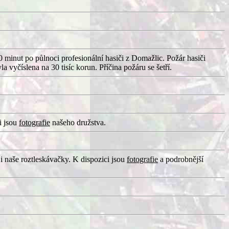
0 minut po půlnoci profesionální hasiči z Domažlic. Požár hasiči
vyčíslena na 30 tisíc korun. Příčina požáru se šetří.
i jsou
fotografie
našeho družstva.
 i naše roztleskávačky. K dispozici jsou
fotografie
a podrobnější