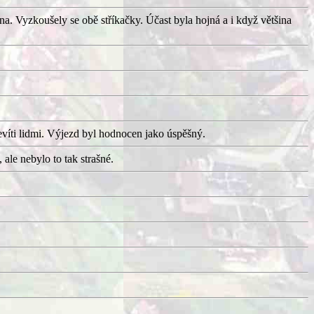
ána. Vyzkoušely se obě stříkačky. Účast byla hojná a i když většina
evíti lidmi. Výjezd byl hodnocen jako úspěšný.
ale nebylo to tak strašné.