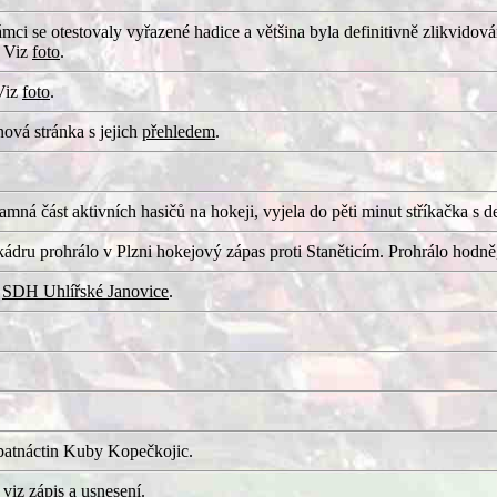
ámci se otestovaly vyřazené hadice a většina byla definitivně zlikvidov
. Viz
foto
.
 Viz
foto
.
ová stránka s jejich
přehledem
.
ná část aktivních hasičů na hokeji, vyjela do pěti minut stříkačka s d
dru prohrálo v Plzni hokejový zápas proti Staněticím. Prohrálo hodně, 
a
SDH Uhlířské Janovice
.
patnáctin Kuby Kopečkojic.
 viz
zápis
a
usnesení
.