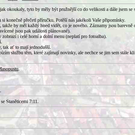
k okoukaly, tyto by měly být pružnější co do velikosti a dále jsem se s
m si konečně přečetl příručku. Potěší nás jakékoli Vaše připomínky.
u, takže by měl každý hned vidět, co je nového. Záznamy jsou barevně o
svícené jsou pak události plánované).
zobrazí i celé horní a dolní menu (neplatí pro fotoalba).
í.
 tak ať to mají jednodušší.
zím službu těm, které zajímají novinky, ale nechce se jim sem stále kl
Masopustu
.
.
se Staněticemi 7:11.