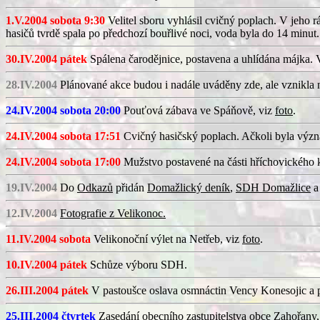
1.V.2004 sobota 9:30
Velitel sboru vyhlásil cvičný poplach. V jeho r
hasičů tvrdě spala po předchozí bouřlivé noci, voda byla do 14 minut
30.IV.2004 pátek
Spálena čarodějnice, postavena a uhlídána májka.
28.IV.2004
Plánované akce budou i nadále uváděny zde, ale vznikla n
24.IV.2004 sobota 20:00
Pouťová zábava ve Spáňově, viz
foto
.
24.IV.2004 sobota 17:51
Cvičný hasičský poplach. Ačkoli byla význam
24.IV.2004 sobota 17:00
Mužstvo postavené na části hříchovického ká
19.IV.2004
Do
Odkazů
přidán
Domažlický deník
,
SDH Domažlice
12.IV.2004
Fotografie z Velikonoc.
11.IV.2004 sobota
Velikonoční výlet na Netřeb, viz
foto
.
10.IV.2004 pátek
Schůze výboru SDH.
26.III.2004 pátek
V pastoušce oslava osmnáctin Vency Konesojic a 
25.III.2004 čtvrtek
Zasedání obecního zastupitelstva obce Zahořany,