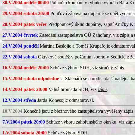
30.V.2004 neděle 00:00
Půlnoční koupání v rybníce vyhrála Bára Krup
29.V.2004 sobota 20:00
Pouťová zábava na dupárně se opět vydařila.
28.V.2004 pátek večer
Předpouťový úklid dupárny, zapití Aničky K
27.V.2004 čtvrtek
Zasedání zastupitelstva OÚ Zahořany, viz
zápis
a
24.V.2004 pondělí
Martina Baslojic a Tomáš Krupařojic odmaturoval
22.V.2004 sobota
Okrsková soutěž v požárním sportu v Sedlicích: ženy
16.V.2004 neděle 20:00
Schůze výboru SDH, viz
stručný zápis
.
15.V.2004 sobota odpoledne
U Sklenářů se narodila další nadějná h
14.V.2004 pátek 20:00
Valná hromada SDH, viz
zápis
.
12.V.2004 středa
Jarda Konesojic odmaturoval.
10.V.2004
Konečně jsou z březnového zastupitelstva vyvěšeny
zápis
7.V.2004 pátek 20:00
Schůze výboru zahořanského okrsku, viz
zápi
1.V.2004 sobota 20:00
Schůze výboru SDH.