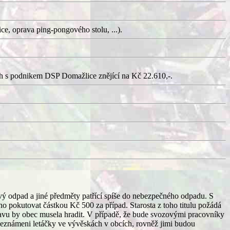
ce, oprava ping-pongového stolu, ...).
ích s podnikem DSP Domažlice znějící na Kč 22.610,-.
vý odpad a jiné předměty patřící spíše do nebezpečného odpadu. S
o pokutovat částkou Kč 500 za případ. Starosta z toho titulu požádá
avu by obec musela hradit. V případě, že bude svozovými pracovníky
seznámeni letáčky ve vývěskách v obcích, rovněž jimi budou