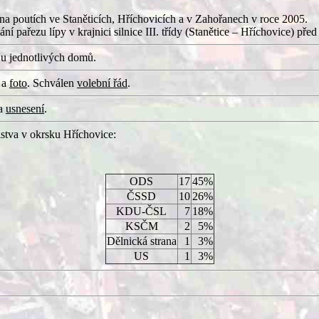
a poutích ve Staněticích, Hříchovicích a v Zahořanech v roce 2005.
í pařezu lípy v krajnici silnice III. třídy (Stanětice – Hříchovice) pře
 u jednotlivých domů.
a
foto
. Schválen
volební řád
.
a
usnesení
.
lstva v okrsku Hříchovice:
ODS
17
45%
ČSSD
10
26%
KDU-ČSL
7
18%
KSČM
2
5%
Dělnická strana
1
3%
US
1
3%