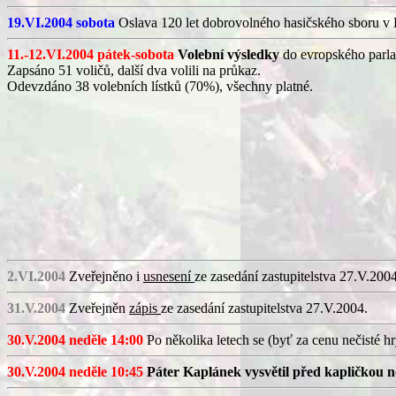
19.VI.2004 sobota
Oslava 120 let dobrovolného hasičského sboru v 
11.-12.VI.2004 pátek-sobota
Volební výsledky
do evropského parla
Zapsáno 51 voličů, další dva volili na průkaz.
Odevzdáno 38 volebních lístků (70%), všechny platné.
2.VI.2004
Zveřejněno i
usnesení
ze zasedání zastupitelstva 27.V.2004
31.V.2004
Zveřejněn
zápis
ze zasedání zastupitelstva 27.V.2004.
30.V.2004 neděle 14:00
Po několika letech se (byť za cenu nečisté h
30.V.2004 neděle 10:45
Páter Kaplánek vysvětil před kapličkou