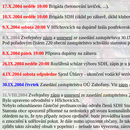
17.X.2004 neděle 10:00
Brigáda (betonování laviček, ...).
10.X.2004 neděle 10:00
Brigáda SDH (úklid po zábavě, úklid klubovny
9.X.2004 sobota 20:00
V Hříchovicích na dupárně hrála postřekovs
8.X.2004
Zveřejněny
zápis
a
usnesení
ze zasedání zastupitelstva 30.
Pod pořadovým číslem 220 obecní zastupitelstvo schválilo starostou 
8.X.2004 pátek 19:00
Příprava dupárny na zábavu.
26.IX.2004 neděle 20:00
Rozšířená schůze výboru SDH, zápis je u j
4.IX.2004 sobota odpoledne
Sjezd Úhlavy - ukončení vodácké sezó
30.IX.2004 čtvrtek
Zasedání zastupitelstva OÚ Zahořany. Viz
zápis
31.VIII.2004
Zveřejněny
zápis
a
usnesení
ze zasedání zastupitelstva
Bylo upraveno odvodnění v Hříchovicích.
Nebylo odsouhlaseno částečné profinancování odměn členů SDH Stan
Starosta obce upozornil přítomné na nedostatky při svozu komunálníh
ohledem na to, že tyto případy nejsou ojedinělé, bude prováděna kon
o zmocnění k udělování pokut. Je dále nutno upozornit občany, že t
zjištěn takto závadný obsah v popelnici – nebude tato vyvezena, zá