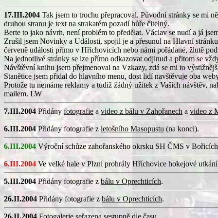
17.III.2004
Tak jsem to trochu přepracoval. Původní stránky se mi něja
druhou stranu je text na strakatém pozadí hůře čitelný.
Berte to jako návrh, není problém to předělat. Václav se nudí a já jse
Zrušil jsem Novinky a Události, spojil je a přesunul na Hlavní stránk
červeně události přímo v Hříchovicích nebo námi pořádané, žlutě pod
Na jednotlivé stránky se lze přímo odkazovat odjinud a přitom se vždy 
Návštěvní knihu jsem přejmenoval na Vzkazy, zdá se mi to výstižnějš
Stanětice jsem přidal do hlavního menu, dost lidí navštěvuje oba weby,
Protože tu nemáme reklamy a tudíž žádný užitek z Vašich návštěv, nabí
mailem. LW
7.III.2004
Přidány
fotografie
a
video z bálu v Zahořanech
a
video z 
6.III.2004
Přidány fotografie z
letošního Masopustu
(na konci).
6.III.2004
Výroční schůze zahořanského okrsku SH ČMS v Bořicích
6.III.2004
Ve velké hale v Plzni prohrály Hříchovice hokejové utkání 
5.III.2004
Přidány fotografie z
bálu v Oprechticích
.
26.II.2004
Přidány fotografie z
bálu v Oprechticích
.
26.II.2004
Fotogalerie
seřazena sestupně dle času.