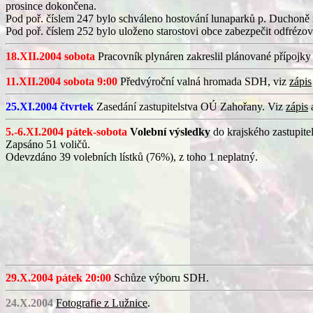
prosince dokončena.
Pod poř. číslem 247 bylo schváleno hostování lunaparků p. Duchoně n
Pod poř. číslem 252 bylo uloženo starostovi obce zabezpečit odfrézován
18.XII.2004 sobota
Pracovník plynáren zakreslil plánované přípojky
11.XII.2004 sobota 9:00
Předvýroční valná hromada SDH, viz
zápis
25.XI.2004 čtvrtek
Zasedání zastupitelstva OÚ Zahořany. Viz
zápis
5.-6.XI.2004 pátek-sobota
Volební výsledky
do krajského zastupite
Zapsáno 51 voličů.
Odevzdáno 39 volebních lístků (76%), z toho 1 neplatný.
29.X.2004 pátek 20:00
Schůze výboru SDH.
24.X.2004
Fotografie z Lužnice
.