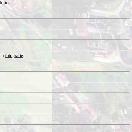
ojic.
sou
fotografie
.
.