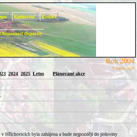
apa
Knihovna
Rodáci
Obsazenost dupárny
Rok 2004
5. srpna 2026
023
2024
2025
Letos
Plánované akce
.
u v Hříchovicích byla zahájena a bude nejpozději do poloviny