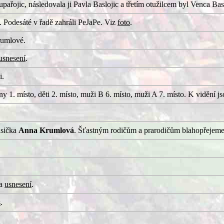
ařojic, následovala ji Pavla Baslojic a třetím otužilcem byl Venca Basl
 Podesáté v řadě zahráli PeJaPe. Viz
foto
.
rumlové.
usnesení
.
i.
 1. místo, děti 2. místo, muži B 6. místo, muži A 7. místo. K vidění j
asička
Anna Krumlová
. Šťastným rodičům a prarodičům blahopřejeme
a
usnesení
.
s
.