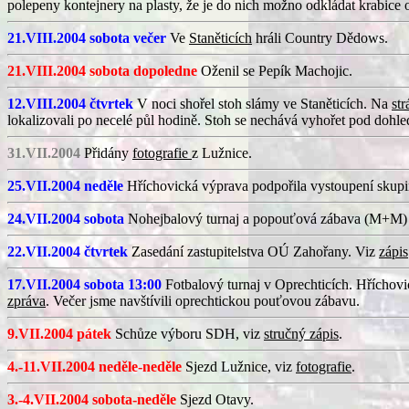
polepeny kontejnery na plasty, že je do nich možno odkládat krabice 
21.VIII.2004 sobota večer
Ve
Staněticích
hráli Country Dědows.
21.VIII.2004 sobota dopoledne
Oženil se Pepík Machojic.
12.VIII.2004 čtvrtek
V noci shořel stoh slámy ve Staněticích. Na
st
lokalizovali po necelé půl hodině. Stoh se nechává vyhořet pod dohle
31.VII.2004
Přidány
fotografie
z Lužnice.
25.VII.2004 neděle
Hříchovická výprava podpořila vystoupení skupi
24.VII.2004 sobota
Nohejbalový turnaj a popouťová zábava (M+M) v
22.VII.2004 čtvrtek
Zasedání zastupitelstva OÚ Zahořany. Viz
zápis
17.VII.2004 sobota 13:00
Fotbalový turnaj v Oprechticích. Hříchovice
zpráva
. Večer jsme navštívili oprechtickou pouťovou zábavu.
9.VII.2004 pátek
Schůze výboru SDH, viz
stručný zápis
.
4.-11.VII.2004 neděle-neděle
Sjezd Lužnice, viz
fotografie
.
3.-4.VII.2004 sobota-neděle
Sjezd Otavy.