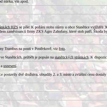
od mléka, vín apod.
ránkách HZS
se píše: K požáru stohu slámy u obce Stanětice vyjížděli 3
dem zaměstnanců firmy ZKS Agro Zahořany, které stoh patří. Škoda byla 
ny Trambus na pouti v Postřekově, viz
foto
.
e Staněticích, průběh je popsán na
stanětických stránkách
. K dispozic
a
usnesení
.
 postavily dvě družstva, obsadily 2. a 3. místo a zvláštní cenu dostaly