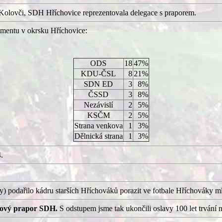
Kolovči, SDH Hříchovice reprezentovala delegace s praporem.
mentu v okrsku Hříchovice:
ODS
18
47%
KDU-ČSL
8
21%
SDN ED
3
8%
ČSSD
3
8%
Nezávislí
2
5%
KSČM
2
5%
Strana venkova
1
3%
Dělnická strana
1
3%
.
ry) podařilo kádru starších Hříchováků porazit ve fotbale Hříchováky m
 nový prapor SDH.
S odstupem jsme tak ukončili oslavy 100 let trvání 