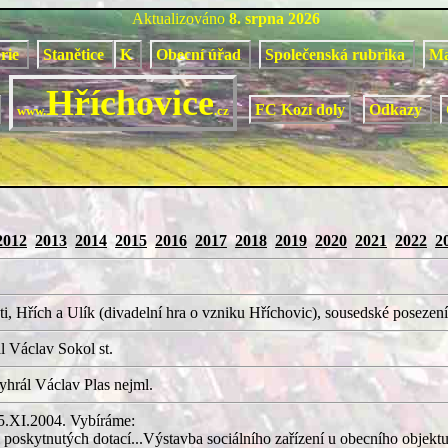
Aktualizováno
8. srpna 2026
orie
Stanětice
K
Obecní úřad
Společenská rubrika
M
Hříchovice
FC Kozí doly
Odkazy
www.
.cz
2012
2013
2014
2015
2016
2017
2018
2019
2020
2021
2022
2
i, Hřích a Ulík (divadelní hra o vzniku Hříchovic), sousedské posezení
 Václav Sokol st.
hrál Václav Plas nejml.
25.XI.2004. Vybíráme:
 poskytnutých dotací...Výstavba sociálního zařízení u obecního objekt