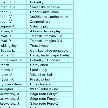
rben, K. J.
Pohádky
rben, K. J.
Slovanské pohádky
rben, V.
Denár v dívčí dlani
rben, V.
Vražda pro zlatého muže
rben, V.
Znamení lyry
xupéry, A.
Válečný pilot
abián, K.
A každý den se ptej
éval, P.
Tajnosti Londýna 1-2
éval, P.
Tajnosti Londýna 3-4
ielding Joy
Trest života
ilipová, L.
Co v kuchařce nenajdete
ischer, V.
Hádej, hádej, neprohádej!
Formánková, V.
Pohádky z Chodska
Franck
Černý oheň
reiová, L.
Letní kurzy
rolov, V.
Všichni mi lhali
rýbort, P.
Přesilová hra
Frýbová Zdena
Hrůzy lásky a
Gallagher
99 způsobů jak ho
alsworthy, J.
Sága rodu Forsytů I.
alsworthy, J.
Sága rodu Forsytů II.
alsworthy, J.
Sága rodu Forsytů III.