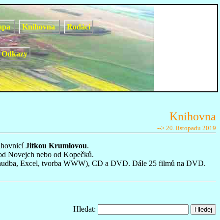
apa
Knihovna
Rodáci
Odkazy
Knihovna
--> 20. listopadu 2019
ihovnicí
Jitkou Krumlovou
.
 od Novejch nebo od Kopečků.
video, hudba, Excel, tvorba WWW), CD a DVD. Dále 25 filmů na DVD.
Hledat: