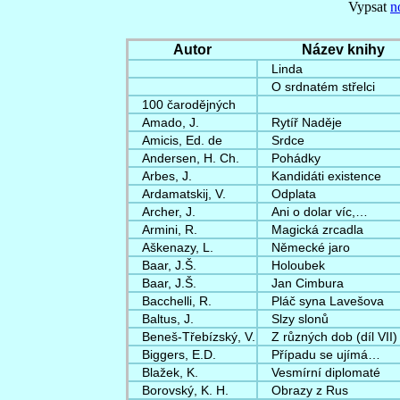
Vypsat
n
Autor
Název knihy
Linda
O srdnatém střelci
100 čarodějných
Amado, J.
Rytíř Naděje
Amicis, Ed. de
Srdce
Andersen, H. Ch.
Pohádky
Arbes, J.
Kandidáti existence
Ardamatskij, V.
Odplata
Archer, J.
Ani o dolar víc,…
Armini, R.
Magická zrcadla
Aškenazy, L.
Německé jaro
Baar, J.Š.
Holoubek
Baar, J.Š.
Jan Cimbura
Bacchelli, R.
Pláč syna Lavešova
Baltus, J.
Slzy slonů
Beneš-Třebízský, V.
Z různých dob (díl VII)
Biggers, E.D.
Případu se ujímá…
Blažek, K.
Vesmírní diplomaté
Borovský, K. H.
Obrazy z Rus