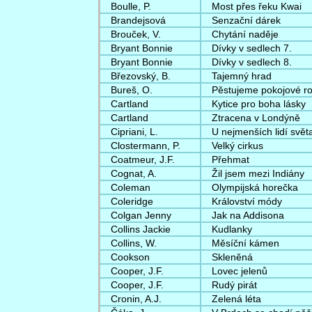
Boulle, P.
Most přes řeku Kwai
Brandejsová
Senzační dárek
Brouček, V.
Chytání naděje
Bryant Bonnie
Dívky v sedlech 7.
Bryant Bonnie
Dívky v sedlech 8.
Březovský, B.
Tajemný hrad
Bureš, O.
Pěstujeme pokojové ro
Cartland
Kytice pro boha lásky
Cartland
Ztracena v Londýně
Cipriani, L.
U nejmenších lidí svět
Clostermann, P.
Velký cirkus
Coatmeur, J.F.
Přehmat
Cognat, A.
Žil jsem mezi Indiány
Coleman
Olympijská horečka
Coleridge
Království módy
Colgan Jenny
Jak na Addisona
Collins Jackie
Kudlanky
Collins, W.
Měsíční kámen
Cookson
Skleněná
Cooper, J.F.
Lovec jelenů
Cooper, J.F.
Rudý pirát
Cronin, A.J.
Zelená léta