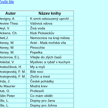
Zrušit filtr
Autor
Název knihy
evigny, A.
K smrti odsouzený uprchl …
Devine Thea
Vášnivá vdova
eyl, V.
Živá voda
ickens, Ch.
Klub Pickwickův
ietl,J.
Nemocnice na kraji města
isney, W.
Ariel - Malá mořská víla
isney, W.
Pinocchio
isney, W.
Popelka
octorow, E.L.
Vítejte do zlých časů
oležal, V.
Myslivec a rybář v kuchyni
oskočilová, H.
My a myš
ostojevskij, F. M.
Bílé noci
ostojevskij, F. M.
Zločin a trest
rda, J.
České pohádky
Du Maurier
Modrá krev
Dub, O.
Profesoři
ldin Peter
Co mám vědět
llis, L.
Dopisy pro Jana
llis, L.
Dopisy pro Johna