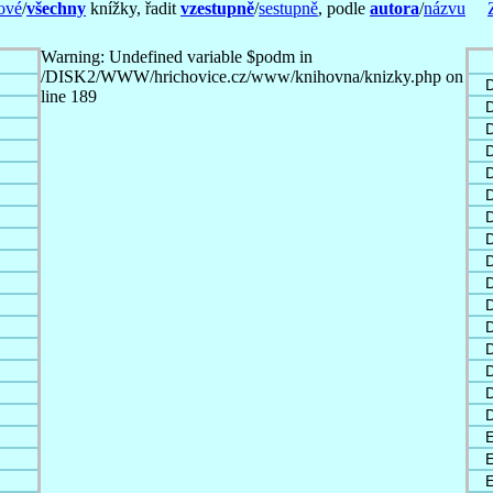
ové
/
všechny
knížky, řadit
vzestupně
/
sestupně
, podle
autora
/
názvu
Warning: Undefined variable $podm in
/DISK2/WWW/hrichovice.cz/www/knihovna/knizky.php on
D
line 189
D
D
D
D
D
D
D
D
D
D
D
D
E
E
E