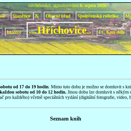
návštěvníků, aktualizováno
6. srpna 2026
orie
Stanětice
K
Obecní úřad
Společenská rubrika
M
Hříchovice
y
Inzerce
FC Kozí doly
www.
.cz
sobotu od 17 do 19 hodin
. Mimo tuto dobu je možno se domluvit s kn
 každou sobotu od 10 do 12 hodin.
Jinou dobu lze domluvit s někým
čítač pro každého) včetně speciálních vydání (digitální fotografie, 
Seznam knih