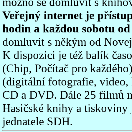
možno se domluvit s kniho
Veřejný internet je příst
hodin a každou sobotu od 
domluvit s někým od Nove
K dispozici je též balík ča
(Chip, Počítač pro každého)
(digitální fotografie, vide
CD a DVD. Dále 25 filmů 
Hasičské knihy a tiskoviny 
jednatele SDH.