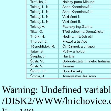
Trefulka, J.
Nálezy pana Minuse
Tolstoj, L. N.
Anna Kareninová I.
Tolstoj, L. N.
Anna Kareninová II.
Tolstoj, L. N.
Vzkříšení I.
Tolstoj, L. N.
Vzkříšení II.
Tolstoj, A.
Paprsky ing.Garina
Tikal, O.
Třetí odboj na Domažlicku
Thürk, H.
Hodina mrtvých očí
Thurber, J.
Filozof a ústřice
Těsnohlídek, R.
Čimčirýnek a chlapci
Tatay, S.
Pušky a holubi
Švejda, J.
Havárie
Šustr, Vl.
Dobrodružství malého Indiána
Šustr, V.
Jasana
Štorch, Ed.
U veliké řeky
Šotola, J.
Tovaryšstvo Ježíšovo
Warning: Undefined variab
/DISK2/WWW/hrichovice.c