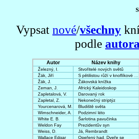
S
Vypsat
nové
/
všechny
kní
podle
autor
Autor
Název knihy
Železný, I.
Stvořitelé nových světů
Žák, Jiří
S pětilistou růží v knoflíkové …
Žák, J.
Žákovská knížka
Zeman, J.
Africký Kaleidoskop
Zapletalová, V.
Darovaný rok
Zapletal, Z.
Nekonečný striptýz
Yourcenarová, M.
Bludiště světa
Wimschneider, A.
Podzimní léto
White E. B.
Šarlotina pavučinka
Weldon Fay
Prezidentův syn
Weiss, D.
Já, Rembrandt
Wallace Edgar
Opeřený had. Dveře se