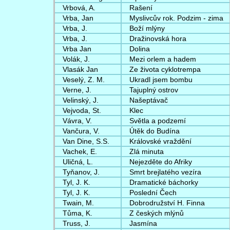
Vrbová, A.
Rašení
Vrba, Jan
Myslivcův rok. Podzim - zima
Vrba, J.
Boží mlýny
Vrba, J.
Dražinovská hora
Vrba Jan
Dolina
Volák, J.
Mezi orlem a hadem
Vlasák Jan
Ze života cyklotrempa
Veselý, Z. M.
Ukradl jsem bombu
Verne, J.
Tajuplný ostrov
Velinský, J.
Našeptávač
Vejvoda, St.
Klec
Vávra, V.
Světla a podzemí
Vančura, V.
Útěk do Budína
Van Dine, S.S.
Královské vraždění
Vachek, E.
Zlá minuta
Uličná, L.
Nejezděte do Afriky
Tyňanov, J.
Smrt brejlatého vezíra
Tyl, J. K.
Dramatické báchorky
Tyl, J. K.
Poslední Čech
Twain, M.
Dobrodružství H. Finna
Tůma, K.
Z českých mlýnů
Truss, J.
Jasmína