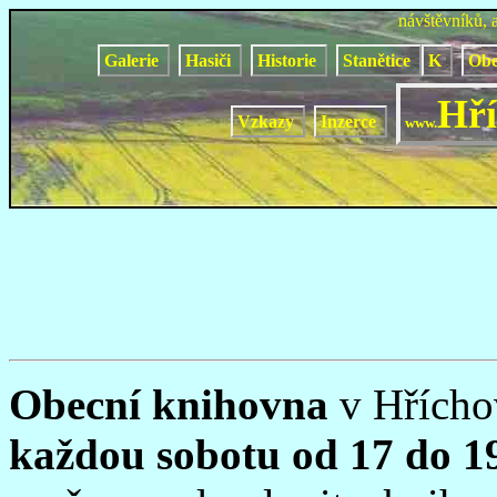
návštěvníků, 
Galerie
Hasiči
Historie
Stanětice
K
Obe
Hří
Vzkazy
Inzerce
www.
Obecní knihovna
v Hříchov
každou sobotu od 17 do 1