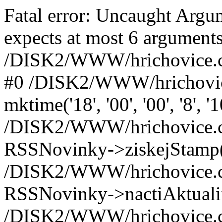
Fatal error: Uncaught Arg
expects at most 6 arguments
/DISK2/WWW/hrichovice.cz
#0 /DISK2/WWW/hrichovic
mktime('18', '00', '00', '8', '
/DISK2/WWW/hrichovice.c
RSSNovinky->ziskejStamp(
/DISK2/WWW/hrichovice.c
RSSNovinky->nactiAktualit
/DISK2/WWW/hrichovice.c