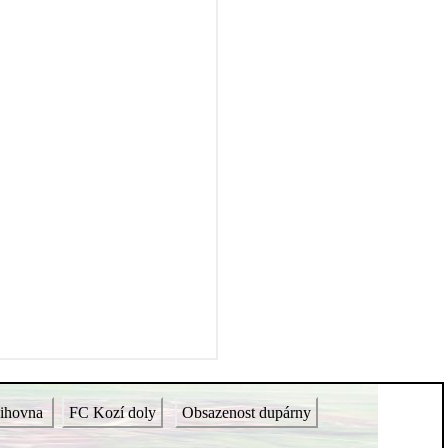
ihovna
FC Kozí doly
Obsazenost dupárny