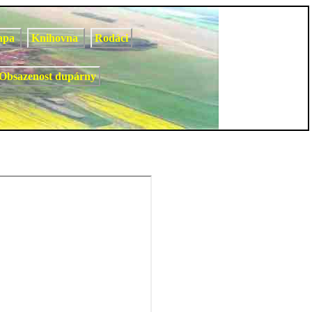
apa
Knihovna
Rodáci
Obsazenost dupárny