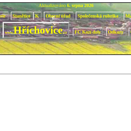
Aktualizováno
6. srpna 2026
orie
Stanětice
K
Obecní úřad
Společenská rubrika
M
Hříchovice
FC Kozí doly
Odkazy
www.
.cz