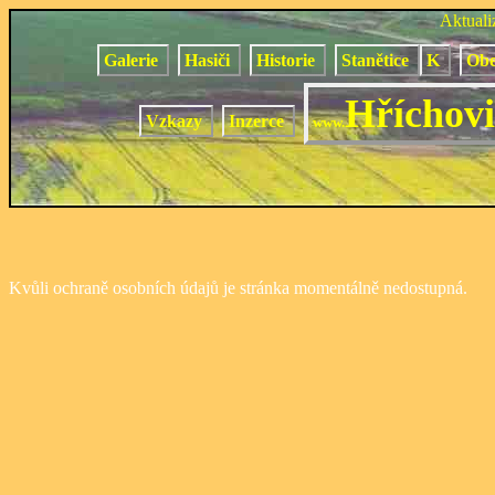
Aktual
Galerie
Hasiči
Historie
Stanětice
K
Obe
Hříchovi
Vzkazy
Inzerce
www.
Kvůli ochraně osobních údajů je stránka momentálně nedostupná.