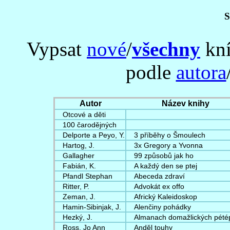
S
Vypsat
nové
/
všechny
kní
podle
autora
Autor
Název knihy
Otcové a děti
100 čarodějných
Delporte a Peyo, Y.
3 příběhy o Šmoulech
Hartog, J.
3x Gregory a Yvonna
Gallagher
99 způsobů jak ho
Fabián, K.
A každý den se ptej
Pfandl Stephan
Abeceda zdraví
Ritter, P.
Advokát ex offo
Zeman, J.
Africký Kaleidoskop
Hamin-Sibinjak, J.
Alenčiny pohádky
Hezký, J.
Almanach domažlických pété
Ross, Jo Ann
Anděl touhy