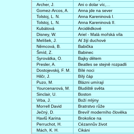
Archer, J.
Ani o dolar víc,…
Gomez-Arcos, A.
Anna jde na sever
Tolstoj, L. N.
Anna Kareninová I.
Tolstoj, L. N.
Anna Kareninová II.
Kubátová
Arcidědkové
Disney, W.
Ariel - Malá mořská víla
Melíšek, J.
Ať žijí duchové
Němcová, B.
Babička
Šmíd, Z.
Babinec
Syrovátka, O.
Bajky dětem
Presler, A.
Beatles se stejně rozpadli
Dostojevskij, F. M.
Bílé noci
Hilčr, J.
Bílý čáp
Puzo, M.
Blázni umírají
Yourcenarová, M.
Bludiště světa
Sinclair, U.
Boston
Vrba, J.
Boží mlýny
Morrell David
Bratrstvo růže
Ječný, D.
Brevíř moderního člověka
Havlů Karina
Brokolice na
Perruchot, H.
Cézannův život
Mách, K. H.
Cikáni