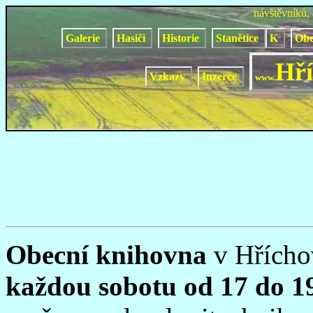
návštěvníků,
Galerie
Hasiči
Historie
Stanětice
K
Obe
Hří
Vzkazy
Inzerce
www.
Obecní knihovna
v Hříchov
každou sobotu od 17 do 1