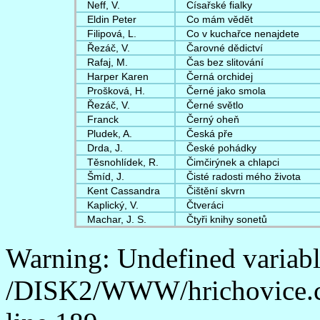
Neff, V.
Císařské fialky
Eldin Peter
Co mám vědět
Filipová, L.
Co v kuchařce nenajdete
Řezáč, V.
Čarovné dědictví
Rafaj, M.
Čas bez slitování
Harper Karen
Černá orchidej
Prošková, H.
Černé jako smola
Řezáč, V.
Černé světlo
Franck
Černý oheň
Pludek, A.
Česká pře
Drda, J.
České pohádky
Těsnohlídek, R.
Čimčirýnek a chlapci
Šmíd, J.
Čisté radosti mého života
Kent Cassandra
Čištění skvrn
Kaplický, V.
Čtveráci
Machar, J. S.
Čtyři knihy sonetů
Warning: Undefined variab
/DISK2/WWW/hrichovice.c