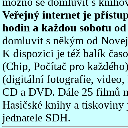
možno se domluvit s kniho
Veřejný internet je příst
hodin a každou sobotu od 
domluvit s někým od Nove
K dispozici je též balík ča
(Chip, Počítač pro každého)
(digitální fotografie, vide
CD a DVD. Dále 25 filmů 
Hasičské knihy a tiskoviny 
jednatele SDH.