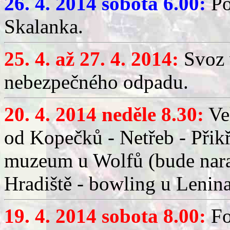
26. 4. 2014 sobota 6.00:
Po
Skalanka.
25. 4. až 27. 4. 2014:
Svoz 
nebezpečného odpadu.
20. 4. 2014 neděle 8.30:
Vel
od Kopečků - Netřeb - Přikř
muzeum u Wolfů (bude naraž
Hradiště - bowling u Lenina
19. 4. 2014 sobota 8.00:
Fo