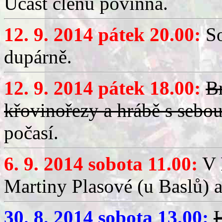
Účast členů povinná.
12. 9. 2014 pátek 20.00:
So
dupárně.
12. 9. 2014 pátek 18.00:
Br
křovinořezy a hrábě s sebou
počasí.
6. 9. 2014 sobota 11.00:
V 
Martiny Plasové (u Baslů) a
30. 8. 2014 sobota 13.00:
H