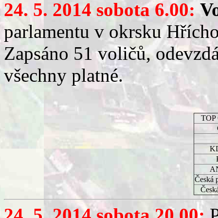
24. 5. 2014 sobota 6.00:
Vo
parlamentu v okrsku Hřícho
Zapsáno 51 voličů, odevzdá
všechny platné.
TOP 
K
A
Česká p
Česká
24. 5. 2014 sobota 20.00:
P