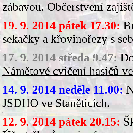
zábavou. Občerstvení zajišt
19. 9. 2014 pátek 17.30:
Br
sekačky a křovinořezy s se
17. 9. 2014 středa 9.47:
Do 
Námětové cvičení hasičů ve
14. 9. 2014 neděle 11.00:
N
JSDHO ve Staněticích.
12. 9. 2014 pátek 20.15:
Šk