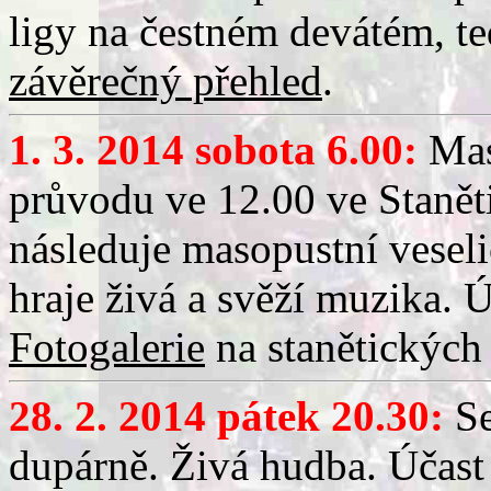
ligy na čestném devátém, t
závěrečný přehled
.
1. 3. 2014 sobota 6.00:
Mas
průvodu ve 12.00 ve Stanět
následuje masopustní veseli
hraje živá a svěží muzika. Ú
Fotogalerie
na stanětických 
28. 2. 2014 pátek 20.30:
Se
dupárně. Živá hudba. Účast 