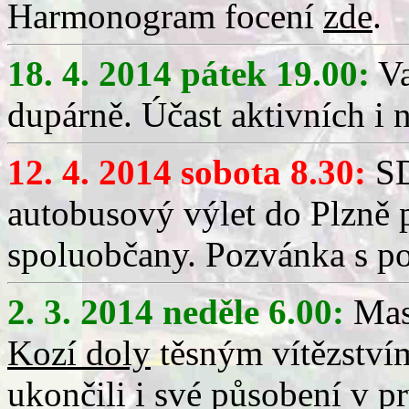
Harmonogram focení
zde
.
18. 4. 2014 pátek 19.00:
Va
dupárně. Účast aktivních i 
12. 4. 2014 sobota 8.30:
SD
autobusový výlet do Plzně pr
spoluobčany. Pozvánka s 
2. 3. 2014 neděle 6.00:
Maso
Kozí doly
těsným vítězství
ukončili i své působení v p