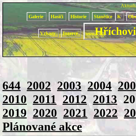
Aktual
Galerie
Hasiči
Historie
Stanětice
K
Obe
Hříchovi
Vzkazy
Inzerce
www.
644
2002
2003
2004
200
2010
2011
2012
2013
2
2019
2020
2021
2022
20
Plánované akce