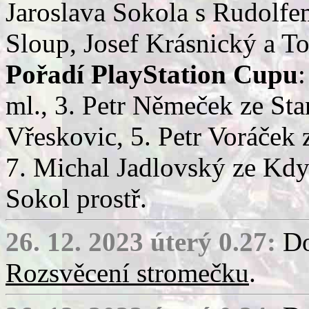
Jaroslava Sokola s Rudolfem
Sloup, Josef Krásnický a 
Pořadí PlayStation Cupu
:
ml., 3. Petr Němeček ze Sta
Vřeskovic, 5. Petr Voráček
7. Michal Jadlovský ze Kdy
Sokol prostř.
26. 12. 2023 úterý 0.27:
Do
Rozsvěcení stromečku
.