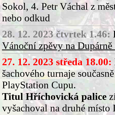
Sokol, 4. Petr Váchal z mě
nebo odkud
28. 12. 2023 čtvrtek 1.46:
D
Vánoční zpěvy na Dupárně 
27. 12. 2023 středa 18.00:
šachového turnaje současně
PlayStation Cupu.
Titul Hříchovická palice
z
vyšachoval na druhé místo 