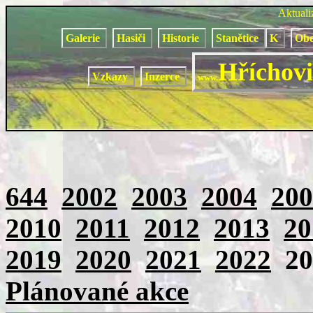
Aktual
Galerie
Hasiči
Historie
Stanětice
K
Obe
Hříchovi
Vzkazy
Inzerce
www.
644
2002
2003
2004
200
2010
2011
2012
2013
20
2019
2020
2021
2022
2
Plánované akce