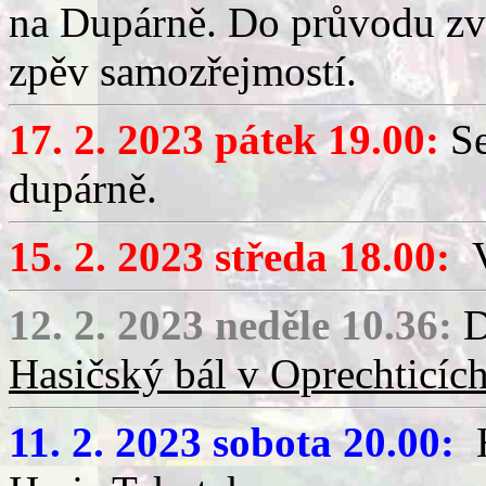
na Dupárně. Do průvodu zv
zpěv samozřejmostí.
17. 2. 2023 pátek 19.00:
Se
dupárně.
15. 2. 2023 středa 18.00:
V
12. 2. 2023 neděle 10.36:
D
Hasičský bál v Oprechticíc
11. 2. 2023 sobota 20.00:
H